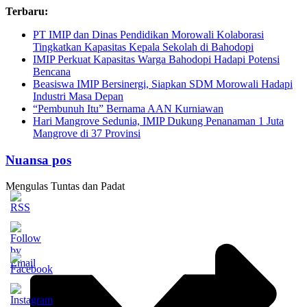
Skip
Terbaru:
to
PT IMIP dan Dinas Pendidikan Morowali Kolaborasi
content
Tingkatkan Kapasitas Kepala Sekolah di Bahodopi
IMIP Perkuat Kapasitas Warga Bahodopi Hadapi Potensi
Bencana
Beasiswa IMIP Bersinergi, Siapkan SDM Morowali Hadapi
Industri Masa Depan
“Pembunuh Itu” Bernama AAN Kurniawan
Hari Mangrove Sedunia, IMIP Dukung Penanaman 1 Juta
Mangrove di 37 Provinsi
Nuansa pos
Mengulas Tuntas dan Padat