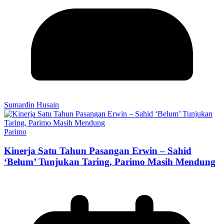
Sumardin Husain
Parimo
Kinerja Satu Tahun Pasangan Erwin – Sahid
‘Belum’ Tunjukan Taring, Parimo Masih Mendung