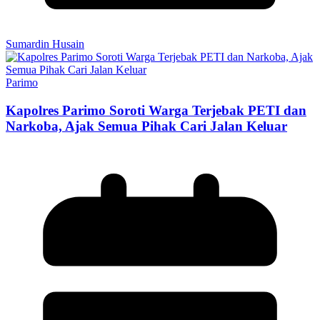
Sumardin Husain
Parimo
Kapolres Parimo Soroti Warga Terjebak PETI dan
Narkoba, Ajak Semua Pihak Cari Jalan Keluar