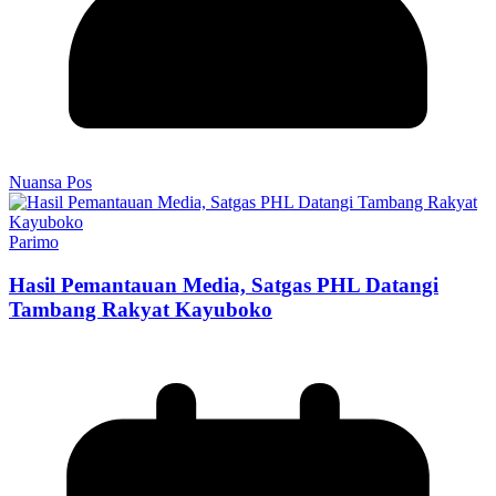
Nuansa Pos
Parimo
Hasil Pemantauan Media, Satgas PHL Datangi
Tambang Rakyat Kayuboko