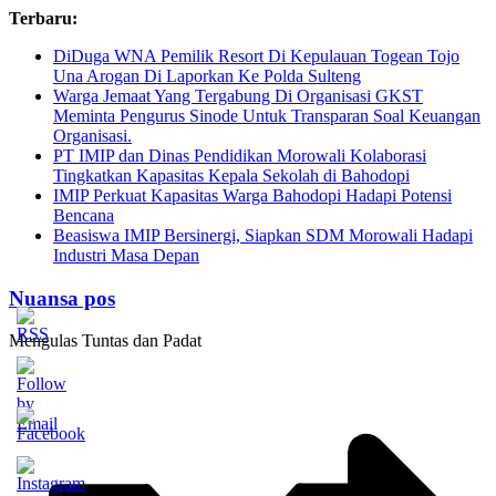
Skip
Terbaru:
to
DiDuga WNA Pemilik Resort Di Kepulauan Togean Tojo
content
Una Arogan Di Laporkan Ke Polda Sulteng
Warga Jemaat Yang Tergabung Di Organisasi GKST
Meminta Pengurus Sinode Untuk Transparan Soal Keuangan
Organisasi.
PT IMIP dan Dinas Pendidikan Morowali Kolaborasi
Tingkatkan Kapasitas Kepala Sekolah di Bahodopi
IMIP Perkuat Kapasitas Warga Bahodopi Hadapi Potensi
Bencana
Beasiswa IMIP Bersinergi, Siapkan SDM Morowali Hadapi
Industri Masa Depan
Nuansa pos
Mengulas Tuntas dan Padat