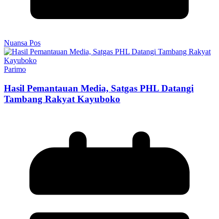
Nuansa Pos
Parimo
Hasil Pemantauan Media, Satgas PHL Datangi
Tambang Rakyat Kayuboko