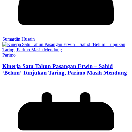
Sumardin Husain
Parimo
Kinerja Satu Tahun Pasangan Erwin – Sahid
‘Belum’ Tunjukan Taring, Parimo Masih Mendung