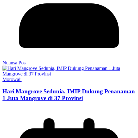
Nuansa Pos
Morowali
Hari Mangrove Sedunia, IMIP Dukung Penanaman
1 Juta Mangrove di 37 Provinsi