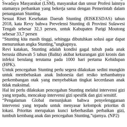
Swadaya Masyarakat (LSM), masyarakat dan unsur Profesi lainnya
utamanya perbankan yang bekerja sama dengan Pemerintah dalam
penanganan Stunting.
Sesuai Riset Kesehatan Daerah Stunting (RISKESDAS) tahun
2018, kata Revy bahwa Prevelensi Stunting di Provinsi Sulawesi
Tengah sebesar 32,3 persen, untuk Kabupaten Parigi Moutong
sebesar 33,7 persen
“Stunting kita masih tinggi, sehingga dibutuhkan solusi agar dapat
menurunkan angka Stunting,”ungkapnya.
Revi katakan, Stunting adalah kondisi gagal tubuh pada anak
berusia dibawah 5 tahun (Balita) akibat kekurangan gizi kronis dan
infeksi berulang terutama pada 1000 hari pertama Kehidupan
(HPK).
Untuk pencegahan Stunting perlu segera dilakukan sedini mungkin
untuk membebaskan anak Indonesia dari resiko terhambatnya
perkembangan otak yang menyebabkan tingkat kecerdasan anak
tidak maksimal.
Hal ini perlu dilakukan pencegahan Stunting melalui intervensi gizi
yang terpadu, mencakup intervensi gizi spesifik dan gizi sensitif.
“Pengalaman Global menunjukan bahwa penyelenggaraan
intervensi yang terpadu untuk menyasar kelompok prioritas di
lokasi. Prioritas merupakan kunci keberhasilan perbaikan gizi,
tumbuh kembang anak dan pencegahan Stunting,”ujarnya. (NP2)