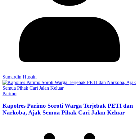
Sumardin Husain
Parimo
Kapolres Parimo Soroti Warga Terjebak PETI dan
Narkoba, Ajak Semua Pihak Cari Jalan Keluar