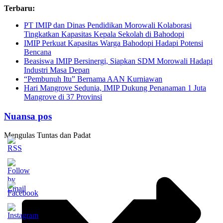
Skip
Terbaru:
to
PT IMIP dan Dinas Pendidikan Morowali Kolaborasi
content
Tingkatkan Kapasitas Kepala Sekolah di Bahodopi
IMIP Perkuat Kapasitas Warga Bahodopi Hadapi Potensi
Bencana
Beasiswa IMIP Bersinergi, Siapkan SDM Morowali Hadapi
Industri Masa Depan
“Pembunuh Itu” Bernama AAN Kurniawan
Hari Mangrove Sedunia, IMIP Dukung Penanaman 1 Juta
Mangrove di 37 Provinsi
Nuansa pos
Mengulas Tuntas dan Padat